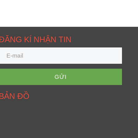
ĐĂNG KÍ NHẬN TIN
GỬI
BẢN ĐỒ