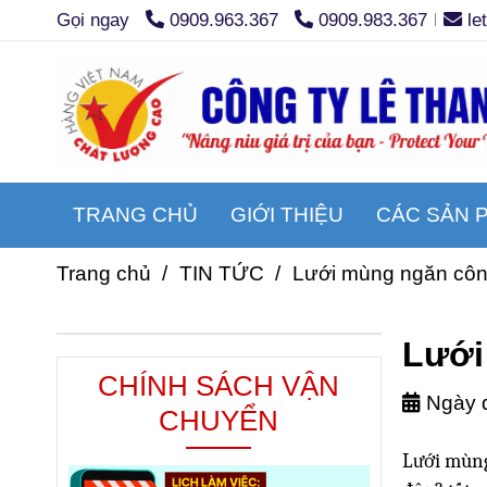
Gọi ngay
0909.963.367
0909.983.367
le
TRANG CHỦ
GIỚI THIỆU
CÁC SẢN 
Trang chủ
/
TIN TỨC
/
Lưới mùng ngăn côn 
Lưới
CHÍNH SÁCH VẬN
Ngày 
CHUYỂN
Lưới mùng