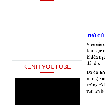
TRÒ CỦ
Việc các 
khu vực c
khiến ngư
đắt đỏ.
KÊNH YOUTUBE
Do đó
lư
mùng chắn
trùng có 
vật lớn h