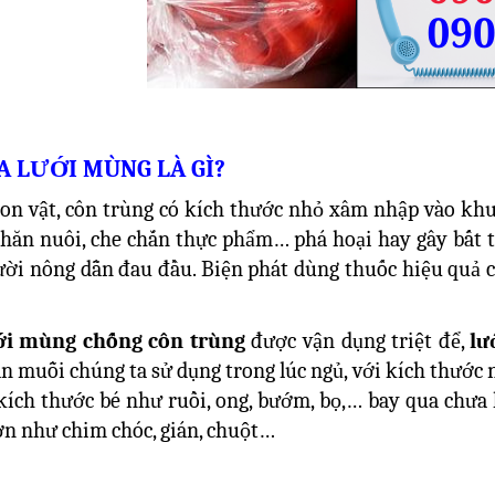
A LƯỚI MÙNG LÀ GÌ?
con vật, côn trùng có kích thước nhỏ xâm nhập vào khu 
hăn nuôi, che chắn thực phẩm… phá hoại hay gây bất ti
ời nông dẫn đau đầu. Biện phát dùng thuốc hiệu quả c
ới mùng chống côn trùng
được vận dụng triệt để,
lư
 muỗi chúng ta sử dụng trong lúc ngủ, với kích thước n
kích thước bé như ruồi, ong, bướm, bọ,… bay qua chưa 
ơn như chim chóc, gián, chuột…