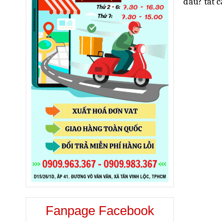
đâu? tất c
Fanpage Facebook