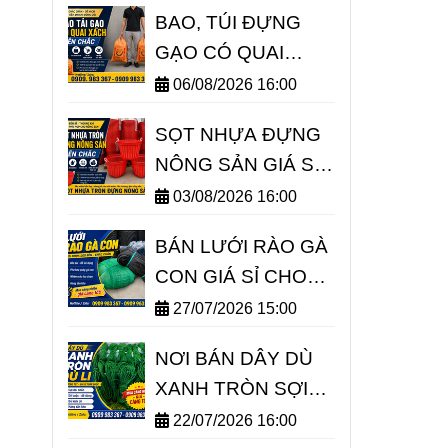
BAO, TÚI ĐỰNG
GẠO CÓ QUAI
XÁCH 5KG 10KG
06/08/2026 16:00
GIÁ SỈ TPHCM
SỌT NHỰA ĐỰNG
NÔNG SẢN GIÁ SỈ
RẺ TPHCM
03/08/2026 16:00
BÁN LƯỚI RÀO GÀ
CON GIÁ SỈ CHO
TRẠI GÀ
27/07/2026 15:00
NƠI BÁN DÂY DÙ
XANH TRÒN SỢI
NHỎ GIÁ BỎ SỈ
22/07/2026 16:00