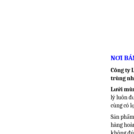
NƠI BÁ
Công ty 
trùng n
Lưới mù
lý luôn đ
cùng có lợ
Sản phẩm 
hàng hoàn
không đú