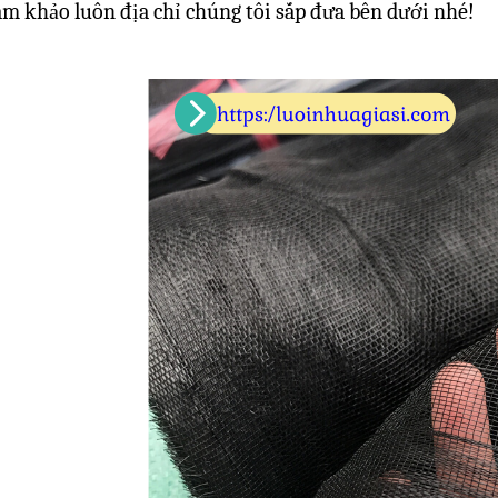
am khảo luôn địa chỉ chúng tôi sắp đưa bên dưới nhé!