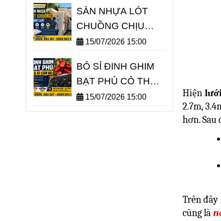
SÀN NHỰA LÓT
CHUỒNG CHỊU
LỰC TỐT GIÁ
15/07/2026 15:00
BUÔN SỈ
BỎ SỈ ĐINH GHIM
BẠT PHỦ CỎ THEO
Hiện
lướ
KÍ
15/07/2026 15:00
2.7m, 3.4
hơn. Sau 
Trên đây 
cũng là
n