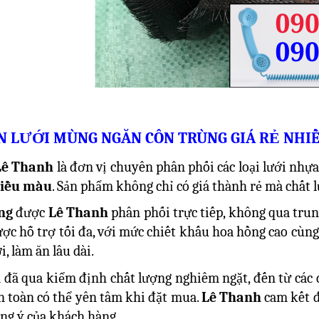
N LƯỚI MÙNG NGĂN CÔN TRÙNG GIÁ RẺ NHI
Lê Thanh
là đơn vị chuyên phân phối các loại lưới nhự
hiều màu
. Sản phẩm không chỉ có giá thành rẻ mà chất 
ng
được
Lê Thanh
phân phối trực tiếp, không qua trun
ược hỗ trợ tối đa, với mức chiết khấu hoa hồng cao cùng
i, làm ăn lâu dài.
đã qua kiểm định chất lượng nghiêm ngặt, đến từ các đ
 toàn có thể yên tâm khi đặt mua.
Lê Thanh
cam kết đ
ng ý của khách hàng.