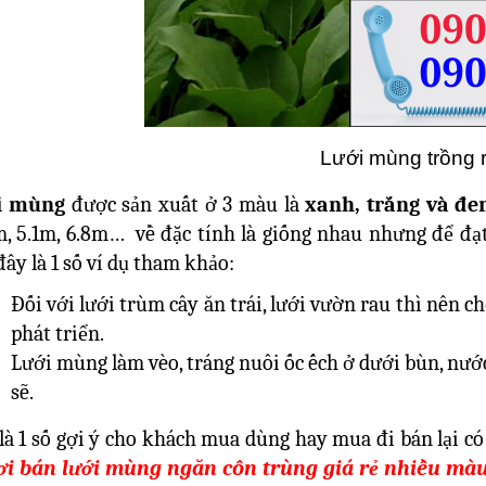
Lưới mùng trồng 
i mùng
được sản xuất ở 3 màu là
xanh, trắng và đe
m, 5.1m, 6.8m… về đặc tính là giống nhau nhưng để đạt
đây là 1 số ví dụ tham khảo:
Đối với lưới trùm cây ăn trái, lưới vườn rau thì nên 
phát triển.
Lưới mùng làm vèo, tráng nuôi ốc ếch ở dưới bùn, nướ
sẽ.
là 1 số gợi ý cho khách mua dùng hay mua đi bán lại 
ơi bán lưới mùng ngăn côn trùng giá rẻ nhiều mà