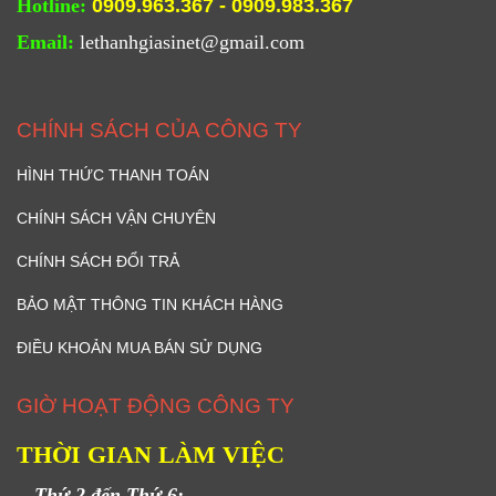
Hotline:
0909.963.367 - 0909.983.367
Email:
lethanhgiasinet@gmail.com
CHÍNH SÁCH CỦA CÔNG TY
HÌNH THỨC THANH TOÁN
CHÍNH SÁCH VẬN CHUYÊN
CHÍNH SÁCH ĐỔI TRẢ
BẢO MẬT THÔNG TIN KHÁCH HÀNG
ĐIỀU KHOẢN MUA BÁN SỬ DỤNG
GIỜ HOẠT ĐỘNG CÔNG TY
THỜI GIAN LÀM VIỆC
-
Thứ 2 đến Thứ 6
: