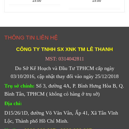
15:00
15:00
TỐT GIÁ
KÍ
BUÔN SỈ
THÔNG TIN LIÊN HỆ
CÔNG TY TNHH SX XNK
TM
LÊ THANH
MST: 0314042811
Do Sở Kế Hoạch và Đầu Tư TPHCM cấp ngày
03/10/2016, cập nhật thay đổi vào ngày 25/12/2018
Trụ sở chính:
Số 3, đường 4A, P. Bình Hưng Hòa B, Q.
Bình Tân, TPHCM ( không có hàng ở trụ sở)
Địa chỉ:
D15/26/1D, đường Võ Văn Vân, Ấp 41, Xã Tân Vĩnh
Lộc, Thành phố Hồ Chí Minh.