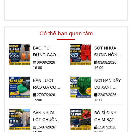
Có thể bạn quan tâm
BAO, TÚI
SỌT NHỰA
ĐỰNG GẠO
ĐỰNG NÔNG
CÓ QUAI
SẢN GIÁ SỈ RẺ
06/08/2026
03/08/2026
16:00
16:00
XÁCH 5KG
TPHCM
10KG GIÁ SỈ
BÁN LƯỚI
NƠI BÁN DÂY
TPHCM
RÀO GÀ CON
DÙ XANH
GIÁ SỈ CHO
TRÒN SỢI
27/07/2026
22/07/2026
15:00
16:00
TRẠI GÀ
NHỎ GIÁ BỎ
SỈ
SÀN NHỰA
BỎ SỈ ĐINH
LÓT CHUỒNG
GHIM BẠT
CHỊU LỰC
PHỦ CỎ THEO
15/07/2026
15/07/2026