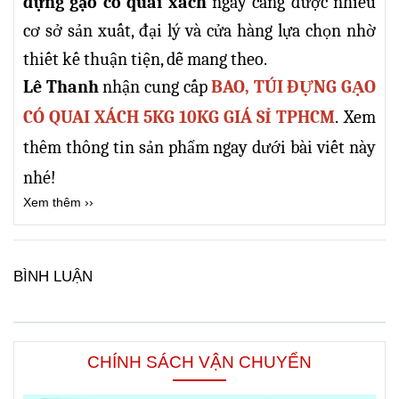
đựng gạo có quai xách
ngày càng được nhiều
cơ sở sản xuất, đại lý và cửa hàng lựa chọn nhờ
thiết kế thuận tiện, dễ mang theo.
Lê Thanh
nhận cung cấp
BAO, TÚI ĐỰNG GẠO
.
CÓ QUAI XÁCH 5KG 10KG GIÁ SỈ TPHCM
Xem
thêm thông tin sản phẩm ngay dưới bài viết này
nhé!
Xem thêm ››
BÌNH LUẬN
CHÍNH SÁCH VẬN CHUYỂN