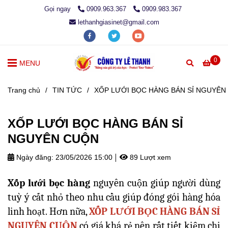
Gọi ngay
0909.963.367
0909.983.367
lethanhgiasinet@gmail.com
0
MENU
Trang chủ
/
TIN TỨC
/
XỐP LƯỚI BỌC HÀNG BÁN SỈ NGUYÊN
XỐP LƯỚI BỌC HÀNG BÁN SỈ
NGUYÊN CUỘN
Ngày đăng:
23/05/2026 15:00
89 Lượt xem
Xốp lưới bọc hàng
nguyên cuộn giúp người dùng
tuỳ ý cắt nhỏ theo nhu cầu giúp đóng gói hàng hóa
linh hoạt. Hơn nữa,
XỐP LƯỚI BỌC HÀNG BÁN SỈ
NGUYÊN CUỘN
có giá khá rẻ nên rất tiết kiệm chi