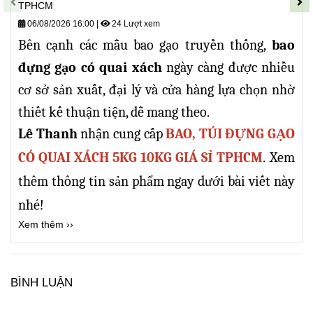
TPHCM
06/08/2026 16:00
|
24 Lượt xem
Bên cạnh các mẫu bao gạo truyền thống,
bao
đựng gạo có quai xách
ngày càng được nhiều
cơ sở sản xuất, đại lý và cửa hàng lựa chọn nhờ
thiết kế thuận tiện, dễ mang theo.
Lê Thanh
nhận cung cấp
BAO, TÚI ĐỰNG GẠO
.
CÓ QUAI XÁCH 5KG 10KG GIÁ SỈ TPHCM
Xem
thêm thông tin sản phẩm ngay dưới bài viết này
nhé!
Xem thêm ››
BÌNH LUẬN