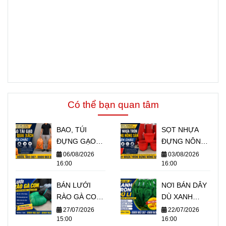
Có thể bạn quan tâm
BAO, TÚI
SỌT NHỰA
ĐỰNG GẠO
ĐỰNG NÔNG
CÓ QUAI
SẢN GIÁ SỈ RẺ
06/08/2026
03/08/2026
16:00
16:00
XÁCH 5KG
TPHCM
10KG GIÁ SỈ
BÁN LƯỚI
NƠI BÁN DÂY
TPHCM
RÀO GÀ CON
DÙ XANH
GIÁ SỈ CHO
TRÒN SỢI
27/07/2026
22/07/2026
15:00
16:00
TRẠI GÀ
NHỎ GIÁ BỎ