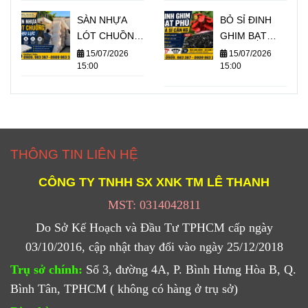
SỈ
SÀN NHỰA
BỎ SỈ ĐINH
LÓT CHUỒNG
GHIM BẠT
CHỊU LỰC
PHỦ CỎ THEO
15/07/2026
15/07/2026
15:00
15:00
TỐT GIÁ
KÍ
BUÔN SỈ
THÔNG TIN LIÊN HỆ
CÔNG TY TNHH SX XNK
TM
LÊ THANH
MST: 0314042811
Do Sở Kế Hoạch và Đầu Tư TPHCM cấp ngày
03/10/2016, cập nhật thay đổi vào ngày 25/12/2018
Trụ sở chính:
Số 3, đường 4A, P. Bình Hưng Hòa B, Q.
Bình Tân, TPHCM ( không có hàng ở trụ sở)