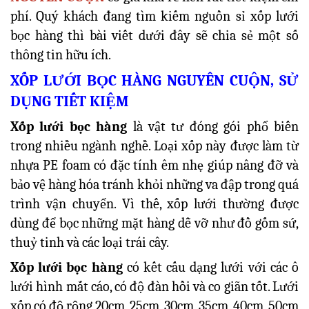
phí. Quý khách đang tìm kiếm nguồn sỉ xốp lưới
bọc hàng thì bài viết dưới đây sẽ chia sẻ một số
thông tin hữu ích.
XỐP LƯỚI BỌC HÀNG NGUYÊN CUỘN, SỬ
DỤNG TIẾT KIỆM
Xốp lưới bọc hàng
là vật tư đóng gói phổ biến
trong nhiều ngành nghề. Loại xốp này được làm từ
nhựa PE foam có đặc tính êm nhẹ giúp nâng đỡ và
bảo vệ hàng hóa tránh khỏi những va đập trong quá
trình vận chuyển. Vì thế, xốp lưới thường được
dùng để bọc những mặt hàng dễ vỡ như đồ gốm sứ,
thuỷ tinh và các loại trái cây.
Xốp lưới bọc hàng
có kết cấu dạng lưới với các ô
lưới hình mắt cáo, có độ đàn hồi và co giãn tốt. Lưới
xốp có độ rộng 20cm, 25cm, 30cm, 35cm, 40cm, 50cm